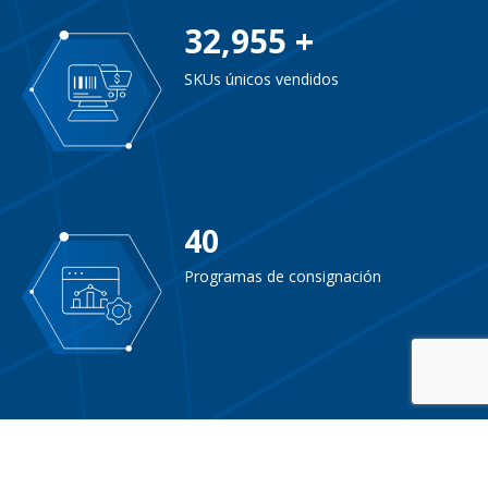
33000
32,957 +
+
SKUs únicos vendidos
40
40
Programas de consignación
5311
5,268
SKUs en stock